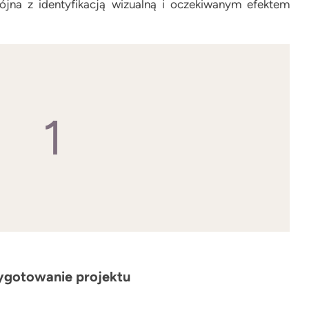
ójna z identyfikacją wizualną i oczekiwanym efektem
1
ygotowanie projektu