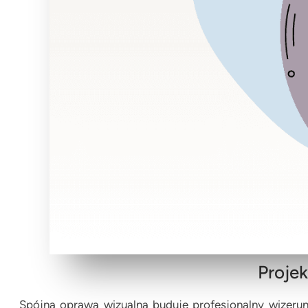
Projek
Spójna oprawa wizualna buduje profesjonalny wizerune