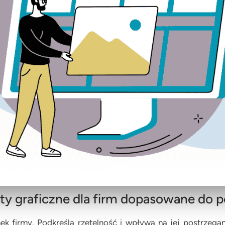
ty graficzne dla firm dopasowane do 
k firmy. Podkreśla rzetelność i wpływa na jej postrzega