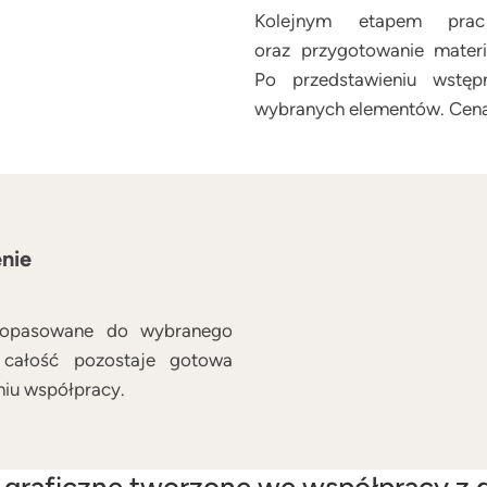
Kolejnym etapem prac 
oraz przygotowanie materi
Po przedstawieniu wstęp
wybranych elementów. Cena
enie
dopasowane do wybranego
 całość pozostaje gotowa
niu współpracy.
 graficzne tworzone we współpracy z 